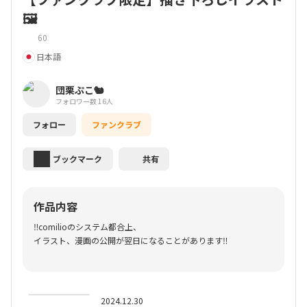
🖼️
60
日本語
団栗ぷこ🐿️
フォロワー数 16人
フォロー
ファンクラブ
ブックマーク
共有
作品内容
‼️comilioのシステム都合上、
イラスト、漫画の公開が翌日になることがあります‼️
2024.12.30