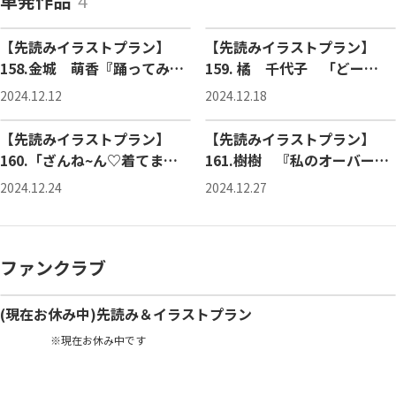
単発作品
4
ファンクラブ限定
ファンクラブ限定
【先読みイラストプラン】
【先読みイラストプラン】
158.金城 萌香『踊ってみた
159. 橘 千代子 「どー
最中のハプニング』
よ？」
2024.12.12
2024.12.18
ファンクラブ限定
ファンクラブ限定
【先読みイラストプラン】
【先読みイラストプラン】
160.「ざんね~ん♡着てまし
161.樹樹 『私のオーバーオ
た…え？着てる方がいい？」
ールの着こなし方』
2024.12.24
2024.12.27
ファンクラブ
(現在お休み中)先読み＆イラストプラン
※現在お休み中です