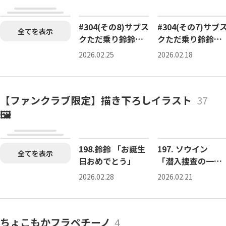
ファンクラブ限定
ファンクラブ限定
#304(その8)サブス
#304(その7)サブ
全てを表示
クただ乗り鈴鈴ち
クただ乗り鈴鈴ち
ゃん
ゃん
2026.02.25
2026.02.18
【ファンクラブ限定】描き下ろしイラスト
37
🖼️
ファンクラブ限定
ファンクラブ限定
198.鈴鈴 「お誕生
197. ソウイン
全てを表示
日おめでとう」
「潜入捜査の一環
だ」
2026.02.28
2026.02.21
ちょこもかフラペチーノ
4