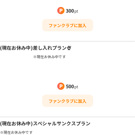
連載最新話のさらに一話先が読めます！！
300
漫画は毎週水曜日更新で、
pt
イラストは第1第３土曜日です！
ファンクラブに加入
※漫画は公開から1ヶ月で非公開になり、
(現在お休み中)差し入れプラン🍨
※現在お休み中です
ぷこが好きなチャイとももりんごソーダを
500
いつもより多く飲めちゃう！！
pt
ぷこを応援できるプランです📣📣📣
ファンクラブに加入
【先読みイラストプラン】(¥300)に
加えて、
(現在お休み中)スペシャルサンクスプラン
💕＋2枚の描き下ろしイラストを更新💕
※現在お休み中です
(第2第4土曜日予定)