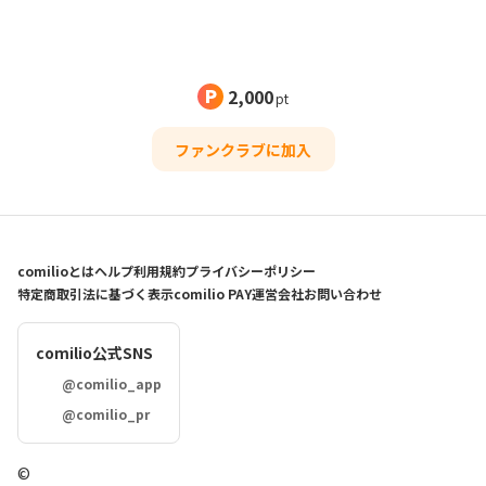
2025.10
🇯🇵日本語
追記
2,000
pt
電子書籍を出版する際、
電子書籍のスペシャルサンクス欄にお名前を記入させていただきます！！！
ファンクラブに加入
スペシャルサンクスプラン限定記事にてスペシャルサンクスページの文字無しイラ
ストも公開します！(公開から1ヶ月間スペシャルサンクスプランにての公開になり
ます♡)
累計1年のご支援で文字色が変わります🧡
comilioとは
ヘルプ
利用規約
プライバシーポリシー
たまにイラストプランで公開したイラストの差分を
特定商取引法に基づく表示
comilio PAY
運営会社
お問い合わせ
このプランだけ上げることがあります❤️‍🔥
comilio公式SNS
ーーーーーーーーーーー
@comilio_app
ぷこのスポンサープランです！！！♡♡♡
@comilio_pr
(こちらで公序良俗に反するワードなどがあると判断した場合はお載せ出来かねる場
合があります)
スポンサーにはなりたいけど名前は出さないでほしい！
©