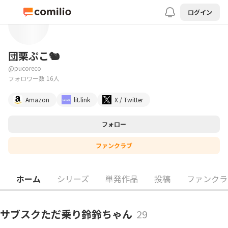
ログイン
団栗ぷこ🐿️
@
pucoreco
フォロワー数 16人
Amazon
lit.link
X / Twitter
フォロー
ファンクラブ
ホーム
シリーズ
単発作品
投稿
ファンクラ
サブスクただ乗り鈴鈴ちゃん
29
275
275