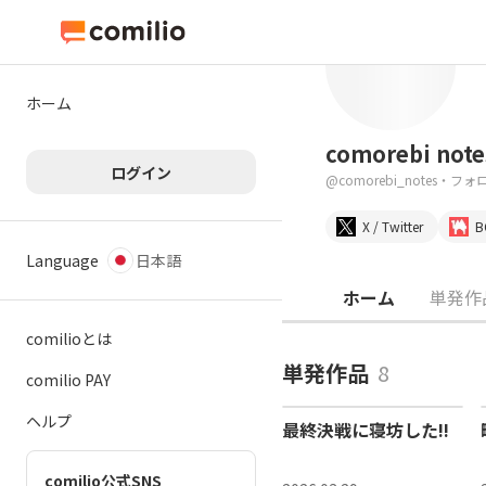
ホーム
comorebi note
ログイン
@
comorebi_notes
・
フォロ
X / Twitter
B
Language
日本語
ホーム
単発作
comilioとは
単発作品
8
comilio PAY
ヘルプ
最終決戦に寝坊した!!
comilio公式SNS