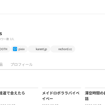
s
ワー数 3人
OOTH
pixiv
karent.jp
rechord.cc
品
プロフィール
畦道で会えたら
メイドロボララバイベ
滞空時間の
イベー
話