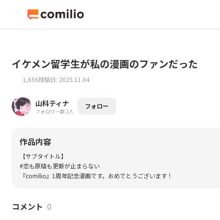
イケメン留学生が私の漫画のファンだった
1,656
投稿日: 2025.11.04
山科ティナ
フォロー
フォロワー数 2人
作品内容
【サブタイトル】
#恋も原稿も更新が止まらない
『comilio』1周年記念漫画です。おめでとうございます！
コメント
0
https://comilio.app/anniversary/1st