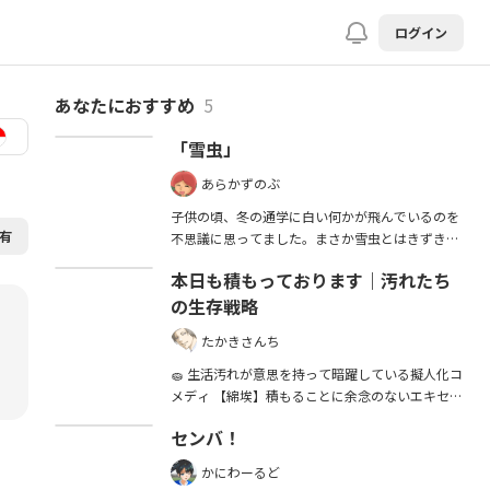
ログイン
あなたにおすすめ
5
「雪虫」
あらかずのぶ
子供の頃、冬の通学に白い何かが飛んでいるのを
有
不思議に思ってました。まさか雪虫とはきずきま
せんでした。 When I was a child, I used to
本日も積もっております｜汚れたち
wonder about the little white things floating
の生存戦略
around on my way to school in winter. I never
realized they were snow bugs. 小时候，冬天上学
たかきさんち
的路上总看到白色的小东西在飞舞，一直觉得很奇
怪。没想到那竟然是雪虫。
🧽 生活汚れが意思を持って暗躍している擬人化コ
メディ 【綿埃】積もることに余念のないエキセン
トリック執事（風味） 【床の黒ずみ】筋肉で床に
センバ！
しがみつく脳筋 【油汚れ】肉食系オネエ番長
かにわーるど