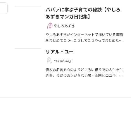
ババァに学ぶ子育ての秘訣【やしろ
あずきマンガ日記集】
やしろあずき
やしろあずきがインターネットで描いている漫画
をまとめてこう…こうしてこうやってまとめたお
得なまとめ本です！
リアル・ユー
つのだふむ
偉人の名言を心のよりどころに借り物の人生を生
きる、うだつの上がらない男・園田ヒロユキ。人
生最悪の夜、欠けた月明かりの下で謎の美女・り
さこにメリケンサックをもらった瞬間から、彼の
人生の物語が激しく動き出す…！「自らの人生を
リアルに生きるとは何か？」を読者に問い掛け
る、作家・つのだふむのパッションが迸る読み応
え十二分の処女作。「世界と向き合うこと」の喜
びを貴方に。