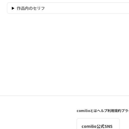
作品内のセリフ
comilioとは
ヘルプ
利用規約
プラ
comilio公式SNS