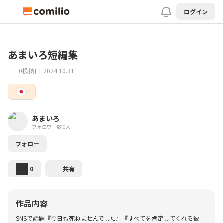
ログイン
あまいろ短編集
0
投稿日: 2024.10.31
あまいろ
フォロワー数 0人
フォロー
0
共有
作品内容
SNSで話題『今日も死ねませんでした』『すべてを肯定してくれる彼