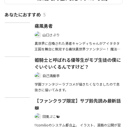
あなたにおすすめ
5
痛風勇者
山口さぷり
異世界に召喚された勇者キャンディちゃんがアイタタタ
王国を舞台に無双する痛快異世界ファンタジー！ 魔法の
源「魔素」が痛風の源「プリン体」な異世界で今回もキ
姫騎士と呼ばれる優等生がモブ生徒の僕に
ャンディちゃんが大暴れ！！ キャンディちゃんVS魔王軍
ぐいぐいくるんですけど？
の戦いの行方は果たしてどうなるのか!?
自己満腹亭
学園ファンタジーラブコメが描きたくなりましたので息
抜きに描いてみます。
【ファンクラブ限定】サブ鈴先読み最新話
📖
団栗ぷこ🐿️
‼️comilioのシステム都合上、 イラスト、漫画の公開が翌