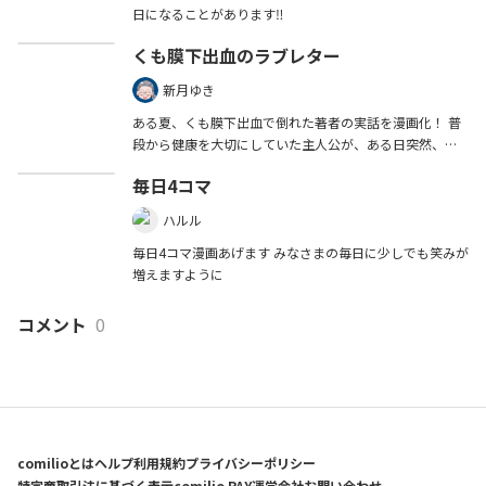
日になることがあります‼️
くも膜下出血のラブレター
新月ゆき
ある夏、くも膜下出血で倒れた著者の実話を漫画化！ 普
段から健康を大切にしていた主人公が、ある日突然、く
も膜下出血になる。 なぜ、くも膜下出血になったのか？
毎日4コマ
ハルル
毎日4コマ漫画あげます みなさまの毎日に少しでも笑みが
増えますように
コメント
0
comilioとは
ヘルプ
利用規約
プライバシーポリシー
特定商取引法に基づく表示
comilio PAY
運営会社
お問い合わせ