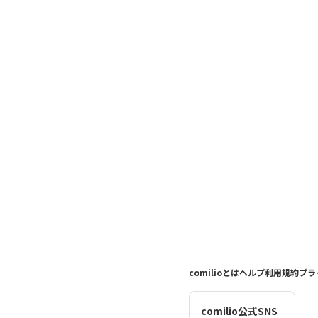
comilioとは
ヘルプ
利用規約
プラ
comilio公式SNS