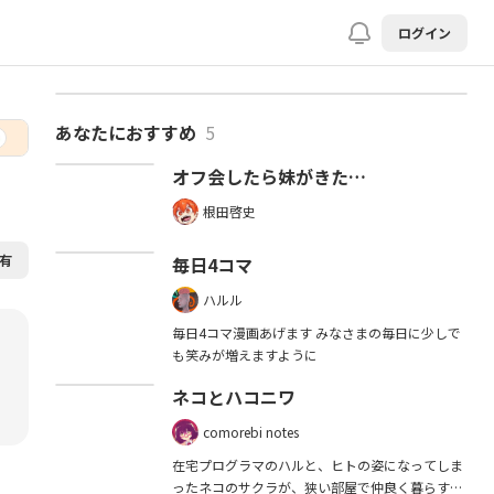
ログイン
大家さんとマスコットな彼女
5
あなたにおすすめ
5
オフ会したら妹がきた…
2026.05.28
第1話｢ハル、入居者を探す｣
根田啓史
2026.05.28
有
毎日4コマ
第2話｢ウチはペット禁止｣
ハルル
2026.05.28
毎日4コマ漫画あげます みなさまの毎日に少しで
第3話｢女子高生、家賃を滞納する｣
も笑みが増えますように
2026.05.29
ネコとハコニワ
第4話｢彼女達とその場所で｣
comorebi notes
2026.07.30
在宅プログラマのハルと、ヒトの姿になってしま
第5話｢酔っ払い女とマザコンな彼｣
ったネコのサクラが、狭い部屋で仲良く暮らすお