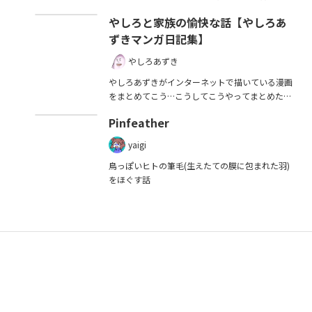
話です。 サクラはなぜヒトの姿になったのか？ 2
やしろと家族の愉快な話【やしろあ
人はいつまでも仲良く暮らせるのか？ ぜひ結末ま
ずきマンガ日記集】
で読んでみてください。 --- 2022/9/4のコミティ
ア141で頒布した同人誌です。
やしろあずき
やしろあずきがインターネットで描いている漫画
をまとめてこう…こうしてこうやってまとめたお
得なまとめ本です！
Pinfeather
yaigi
鳥っぽいヒトの筆毛(生えたての膜に包まれた羽)
をほぐす話