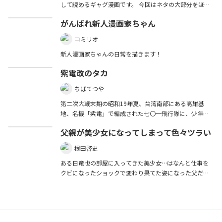
して読めるギャグ漫画です。 今回はネタの大部分をほの
づきさんに協力して貰いました。サンキューデスマッ
がんばれ新人漫画家ちゃん
チ！ --- 2022/2/20のコミティア139で頒布して同人誌で
す。
コミリオ
新人漫画家ちゃんの日常を描きます！
紫電改のタカ
ちばてつや
第二次大戦末期の昭和19年夏、台湾南部にある高雄基
地、名機「紫電」で編成された七〇一飛行隊に、少年飛
行兵・滝城太郎がやってきた。訓練ばかりが続いていた
父親が美少女になってしまって色々ツラい
七〇一飛行隊だったが、滝が入って早々実戦の機会が訪
れる。勝手に編隊を離れ、単独行動をとった滝は大目玉
根田啓史
をくらうが、仲間達には受け入れられる。ある時、フィ
リピンのマルコット米軍基地を七〇一飛行隊だけで襲撃
ある日竜也の部屋に入ってきた美少女…はなんと仕事を
せよという緊急指令が入って…戦争とは何か？何のため
クビになったショックで変わり果てた姿になった父だっ
に戦うのか？生と死の狭間で苦悩する少年飛行兵の青春!!
た！！ 全てを失った（？）父を前に困惑しつつも、距離
のあった親子関係に少しずつ変化が？？？ お父さんがお
母さんで息子がお父さんに？いやいや親友がお義父さん
で、お父さんが親友に…？