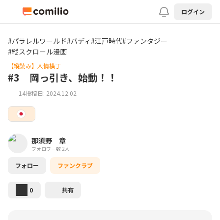
ログイン
#
パラレルワールド
#
バディ
#
江戸時代
#
ファンタジー
#
縦スクロール漫画
【縦読み】人情横丁
#3 岡っ引き、始動！！
14
投稿日: 2024.12.02
那須野 章
フォロワー数 2人
フォロー
ファンクラブ
0
共有